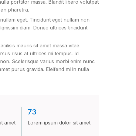
ulla porttitor massa. Blandit libero volutpat
ean pharetra.
 nullam eget. Tincidunt eget nullam non
 dignissim diam. Donec ultrices tincidunt
ilisis mauris sit amet massa vitae.
us risus at ultrices mi tempus. Id
cu non. Scelerisque varius morbi enim nunc
amet purus gravida. Eleifend mi in nulla
73
it amet
Lorem ipsum dolor sit amet