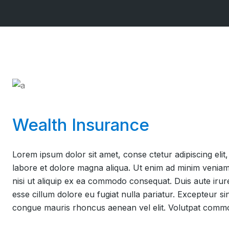
Lymphdrainage
Medizinische
(MLD)
Massage (KMT)
Kiefergelenks­
Kopfschmerz­
therapie (CMD-
behandlung
Therapie)
Atemtherapie
Medizinische
Wärmetherapie
Massage (KMT)
Kinesiotaping
Kopfschmerz­
behandlung
Personal Training
Wealth Insurance
Atemtherapie
Wärmetherapie
Lorem ipsum dolor sit amet, conse ctetur adipiscing elit
Kinesiotaping
labore et dolore magna aliqua. Ut enim ad minim veniam,
nisi ut aliquip ex ea commodo consequat. Duis aute irure
Personal Training
esse cillum dolore eu fugiat nulla pariatur. Excepteur s
congue mauris rhoncus aenean vel elit. Volutpat commod