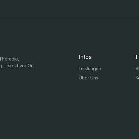
Infos
H
 Therapie,
 – direkt vor Ort
Leistungen
S
Über Uns
K